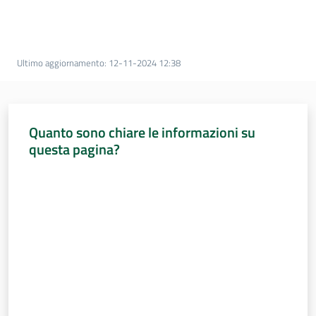
Percorsi
sulla
memoria
Ultimo aggiornamento
:
12-11-2024 12:38
Seguici
su
Quanto sono chiare le informazioni su
questa pagina?
Valuta da 1 a 5 stelle
Assemblea
legislativa