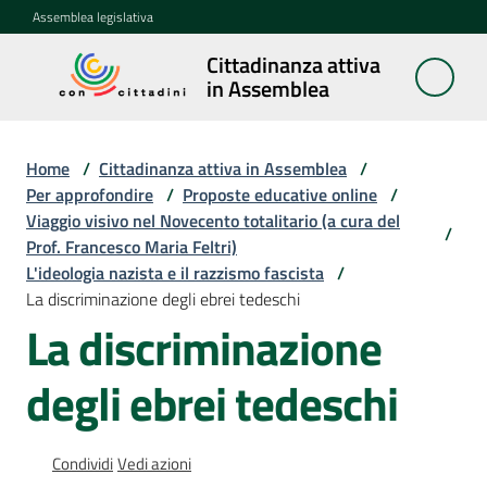
Vai al contenuto
Vai alla navigazione
Vai al footer
Assemblea legislativa
Cittadinanza attiva
Cittadinanza
in Assemblea
attiva in
Assemblea
Home
/
Cittadinanza attiva in Assemblea
/
Per approfondire
/
Proposte educative online
/
Viaggio visivo nel Novecento totalitario (a cura del
Concittadini
/
Prof. Francesco Maria Feltri)
L'ideologia nazista e il razzismo fascista
/
Porte
La discriminazione degli ebrei tedeschi
aperte
La discriminazione
in
Assemblea
degli ebrei tedeschi
Mostre
itineranti
Condividi
Vedi azioni