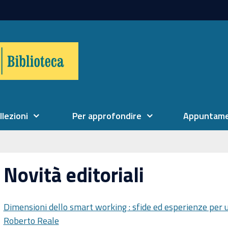
llezioni
Per approfondire
Appuntame
Novità editoriali
Dimensioni dello smart working : sfide ed esperienze per un
Roberto Reale