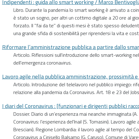
Indipendenti : guida allo smart working / Marco Bentivogli
Libro. Durante la pandemia lo smart working è arrivato a coinvo
è stato un sogno, per altri un cottimo digitale a 20 ore al gior
forzato. Il "fai da te" di questi mesi è stato spesso deluden
una grande sfida di sostenibilità per riprendersi la vita e cost
Riformare l’amministrazione pubblica a partire dallo smar
Articolo. Riflessioni sull'introduzione dello smart-working nel
dell'emergenza coronavirus.
Lavoro agile nella pubblica amministrazione, prossimità e 
Articolo. Introduzione del telelavoro nel pubblico impiego: rif
relazione alla pandemia da Coronavirus. Art. 18 e 23 del Jobs 
I diari del Coronavirus : [funzionari e dirigenti pubblici rac
Dossier. Diario di un’esperienza mai neanche immaginata (A. C
Coronavirus: l’esperienza del’lnail (S. Tomasini). Lavoro agile
Bresciani). Regione Lombardia: il lavoro agile al tempo del Cor
Coronavirus a Cinisello Balsamo (G. Caruso). Comune di Vares