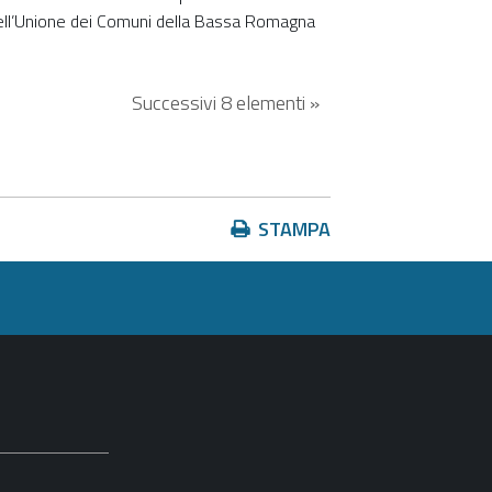
 dell’Unione dei Comuni della Bassa Romagna
Successivi 8 elementi »
Azioni
STAMPA
sul
documento