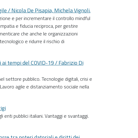
le / Nicola De Pisapia, Michela Vignoli.
zione e per incrementare il controllo mindful
mpatia e fiducia reciproca, per gestire
enticare che anche le organizzazioni
cnologico e ridurre il rischio di
 ai tempi del COVID-19 / Fabrizio Di
l settore pubblico. Tecnologie digitali, crisi e
a. Lavoro agile e distanziamento sociale nella
igi
 enti pubblici italiani. Vantaggi e svantaggi.
re tra poteri datoriali e diritti dei