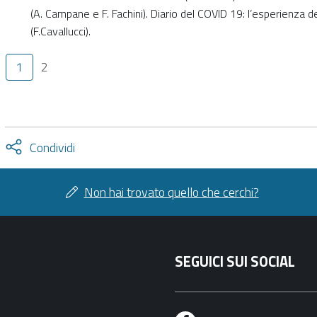
(A. Campane e F. Fachini). Diario del COVID 19: l’esperienza
(F.Cavallucci).
1
2
Attiva
Condividi
condividi
facebook
twitter
Non hai trovato quello che cerchi?
SEGUICI SUI SOCIAL