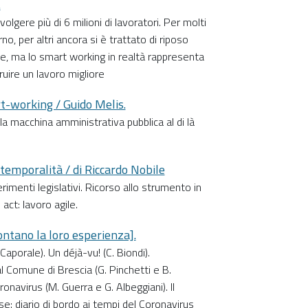
.
lgere più di 6 milioni di lavoratori. Per molti
no, per altri ancora si è trattato di riposo
te, ma lo smart working in realtà rappresenta
ruire un lavoro migliore
t-working / Guido Melis.
la macchina amministrativa pubblica al di là
temporalità / di Riccardo Nobile
erimenti legislativi. Ricorso allo strumento in
act: lavoro agile.
contano la loro esperienza].
aporale). Un déjà-vu! (C. Biondi).
 al Comune di Brescia (G. Pinchetti e B.
onavirus (M. Guerra e G. Albeggiani). Il
e: diario di bordo ai tempi del Coronavirus