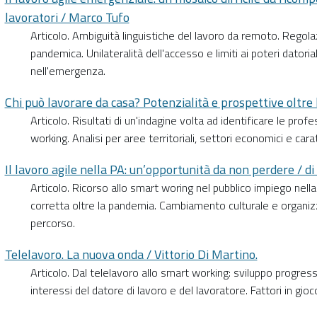
lavoratori / Marco Tufo
Articolo. Ambiguità linguistiche del lavoro da remoto. Regol
pandemica. Unilateralità dell'accesso e limiti ai poteri datorial
nell'emergenza.
Chi può lavorare da casa? Potenzialità e prospettive oltre l’
Articolo. Risultati di un'indagine volta ad identificare le pr
working. Analisi per aree territoriali, settori economici e car
Il lavoro agile nella PA: un’opportunità da non perdere / d
Articolo. Ricorso allo smart woring nel pubblico impiego nell
corretta oltre la pandemia. Cambiamento culturale e organiz
percorso.
Telelavoro. La nuova onda / Vittorio Di Martino.
Articolo. Dal telelavoro allo smart working: sviluppo progress
interessi del datore di lavoro e del lavoratore. Fattori in gi