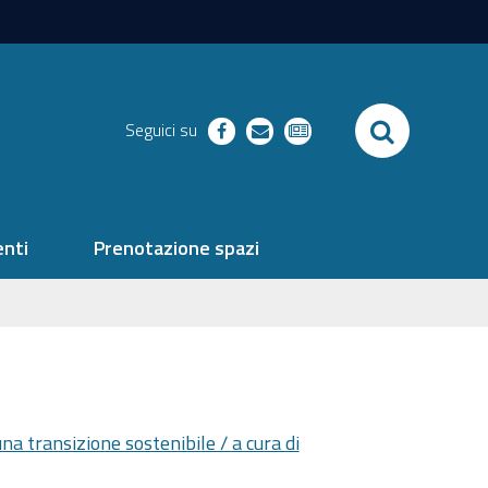
SEARCH
Seguici su
facebook
richieste
newsletter
nti
Prenotazione spazi
a transizione sostenibile / a cura di