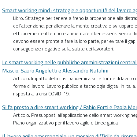
Smart working mind : strategie e opportunità del lavoro agi
Libro. Strategie per tenere a freno la propensione alla distra
dell'attenzione, per allenare la mente creativa e sviluppare e
efficacemente il tempo e aumentare il benessere. Senza dim
devono essere pronte a fare la loro parte, per evitare il gap te
conseguenze negative sulla salute dei lavoratori.
Lo smart working nelle pubbliche amministrazioni centrali
Mascio, Sauro Angeletti e Alessandro Natalini
Articolo. Impatto della crisi pandemica sulle forme di lavoro ne
forme di lavoro. Lavoro pubblico e tecnologie digitali in Itali
risposta alla crisi COVID-19.
Si fa presto a dire smart working / Fabio Forti e Paola Mor
Articolo. Presupposti all'applicazione dello smart working negli
Piano organizzativo per il lavoro agile e Linee guida.
Il lavoro agile emergenziale: un mosaico difficile da ricompor