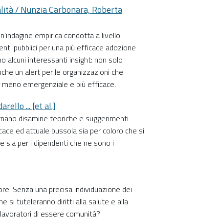
lità / Nunzia Carbonara, Roberta
un’indagine empirica condotta a livello
 enti pubblici per una più efficace adozione
ano alcuni interessanti insight: non solo
anche un alert per le organizzazioni che
 meno emergenziale e più efficace.
ello ... [et al.]
ernano disamine teoriche e suggerimenti
icace ed attuale bussola sia per coloro che si
e sia per i dipendenti che ne sono i
ore. Senza una precisa individuazione dei
i tuteleranno diritti alla salute e alla
 lavoratori di essere comunità?