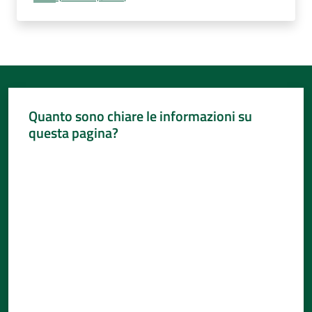
Per
i
media
Per
i
cittadini
Quanto sono chiare le informazioni su
Menu selezionato
questa pagina?
Valuta da 1 a 5 stelle