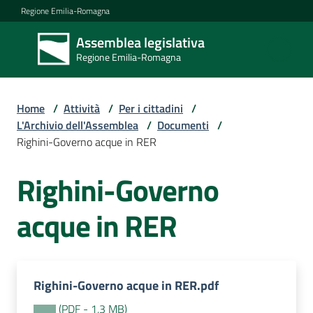
Vai al contenuto
Vai alla navigazione
Vai al footer
Regione Emilia-Romagna
Assemblea legislativa
Assemblea
Regione Emilia-Romagna
legislativa
Regione Emilia-
Romagna
Home
/
Attività
/
Per i cittadini
/
L'Archivio dell'Assemblea
/
Documenti
/
Righini-Governo acque in RER
Assemblea
Righini-Governo
Attività
acque in RER
Argomenti
Righini-Governo acque in RER.pdf
(
PDF
-
1,3 MB
)