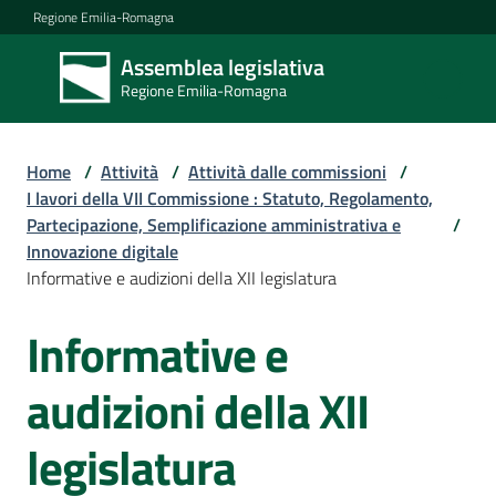
Vai al contenuto
Vai alla navigazione
Vai al footer
Regione Emilia-Romagna
Assemblea legislativa
Assemblea
Regione Emilia-Romagna
legislativa
Regione Emilia-
Romagna
Home
/
Attività
/
Attività dalle commissioni
/
I lavori della VII Commissione : Statuto, Regolamento,
Partecipazione, Semplificazione amministrativa e
/
Assemblea
Innovazione digitale
Informative e audizioni della XII legislatura
Attività
Informative e
Salta al contenuto
audizioni della XII
Argomenti
legislatura