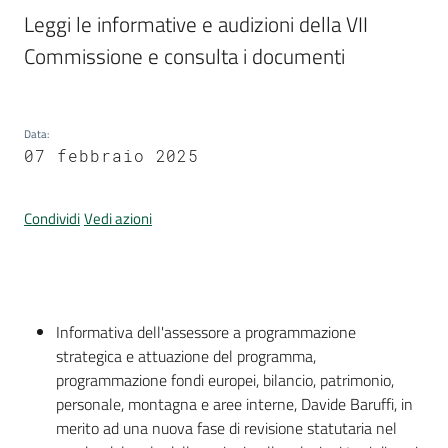
Per
Leggi le informative e audizioni della VII 
i
Commissione e consulta i documenti
media
Per
i
Data
:
cittadini
07 febbraio 2025
Condividi
Vedi azioni
Introduzione
Informativa dell'assessore a programmazione
strategica e attuazione del programma,
programmazione fondi europei, bilancio, patrimonio,
personale, montagna e aree interne, Davide Baruffi, in
merito ad una nuova fase di revisione statutaria nel