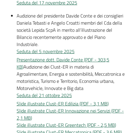
Seduta del 17 novembre 2025
Audizione del presidente Davide Conte e dei consiglieri
Daniela Tebasti e Angelo Croatti membri del Cda della
società Lepida ScpA in merito all’illustrazione del
Bilancio recentemente approvato e del Piano
Industriale.
Seduta del 5 novembre 2025
Presentazione dott. Davide Conte
(
PDF
-
303,5
KB
)
Audizione dei Clust-ER in materia di
Agroalimentare, Energia e sostenibilità, Meccatronica e
motoristica, Turismo e Territorio, Economia urbana,
Motorvehicle, Innovate e Big data
Seduta del 21 ottobre 2025
Slide illustrate Clust-ER Edilizia
(
PDF
-
3,1 MB
)
Slide illustrate Clust-ER Innovazione nei Servizi
(
PDF
-
2,1 MB
)
Slide illustrate Clust-ER Greentech
(
PDF
-
2,5 MB
)
Slide illustrate Clust-ER Meccatronica
(
PDF
-
3,6 MB
)