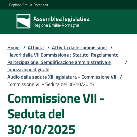
Vai al contenuto
Vai alla navigazione
Vai al footer
Regione Emilia-Romagna
Assemblea legislativa
Assemblea
Regione Emilia-Romagna
legislativa
Regione Emilia-
Romagna
Home
/
Attività
/
Attività dalle commissioni
/
I lavori della VII Commissione : Statuto, Regolamento,
Partecipazione, Semplificazione amministrativa e
/
Assemblea
Innovazione digitale
Audio delle sedute XII legislatura - Commissione VII
/
Commissione VII - Seduta del 30/10/2025
Attività
Commissione VII -
Seduta del
Argomenti
30/10/2025