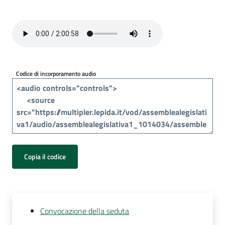
Per
i
media
Per
i
Codice di incorporamento audio
cittadini
Copia il codice
Convocazione della seduta