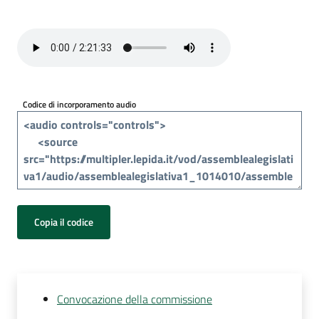
Per
i
media
Per
i
Codice di incorporamento audio
cittadini
Copia il codice
Convocazione della commissione