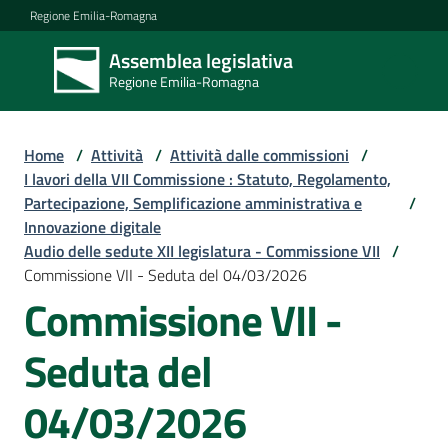
Vai al contenuto
Vai alla navigazione
Vai al footer
Regione Emilia-Romagna
Assemblea legislativa
Assemblea
Regione Emilia-Romagna
legislativa
Regione Emilia-
Romagna
Home
/
Attività
/
Attività dalle commissioni
/
I lavori della VII Commissione : Statuto, Regolamento,
Partecipazione, Semplificazione amministrativa e
/
Assemblea
Innovazione digitale
Audio delle sedute XII legislatura - Commissione VII
/
Commissione VII - Seduta del 04/03/2026
Attività
Commissione VII -
Seduta del
Argomenti
04/03/2026