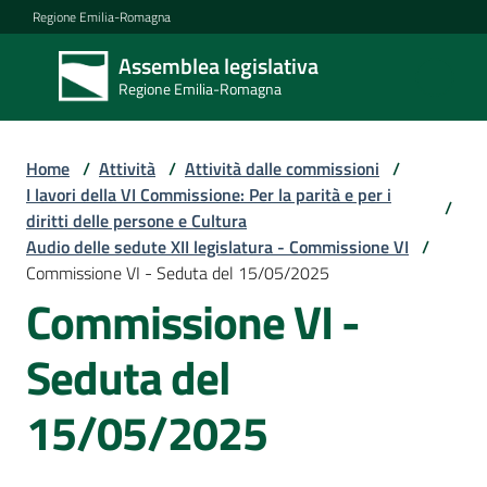
Vai al contenuto
Vai alla navigazione
Vai al footer
Regione Emilia-Romagna
Assemblea legislativa
Assemblea
Regione Emilia-Romagna
legislativa
Regione Emilia-
Romagna
Home
/
Attività
/
Attività dalle commissioni
/
I lavori della VI Commissione: Per la parità e per i
/
diritti delle persone e Cultura
Assemblea
Audio delle sedute XII legislatura - Commissione VI
/
Commissione VI - Seduta del 15/05/2025
Commissione VI -
Attività
Seduta del
Argomenti
15/05/2025