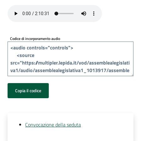
Per
i
media
Per
Codice di incorporamento audio
i
cittadini
Copia il codice
Convocazione della seduta