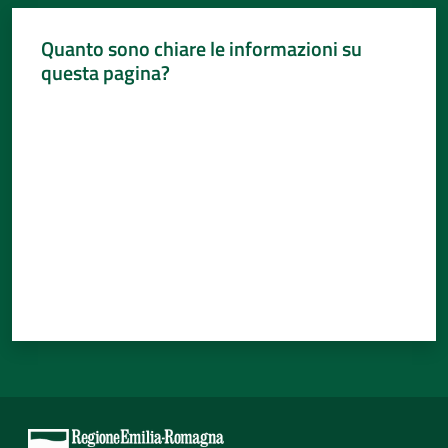
Per
i
Quanto sono chiare le informazioni su
media
questa pagina?
Per
Valuta da 1 a 5 stelle
i
cittadini