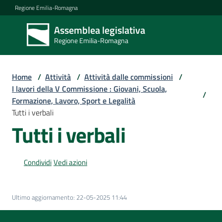
Vai al contenuto
Vai alla navigazione
Vai al footer
Regione Emilia-Romagna
Assemblea legislativa
Assemblea
Regione Emilia-Romagna
legislativa
Regione Emilia-
Romagna
Home
/
Attività
/
Attività dalle commissioni
/
I lavori della V Commissione : Giovani, Scuola,
/
Formazione, Lavoro, Sport e Legalità
Assemblea
Tutti i verbali
Tutti i verbali
Attività
Condividi
Vedi azioni
Argomenti
Ultimo aggiornamento
:
22-05-2025 11:44