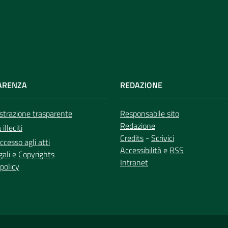
ARENZA
REDAZIONE
trazione trasparente
Responsabile sito
Redazione
illeciti
Credits
-
Scrivici
ccesso agli atti
Accessibilità
e
RSS
gali
e
Copyrights
Intranet
policy