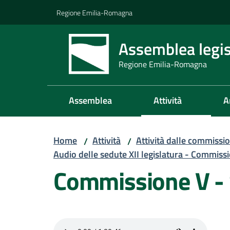
Vai al contenuto
Vai alla navigazione
Vai al footer
Regione Emilia-Romagna
Assemblea legis
Regione Emilia-Romagna
Assemblea
Attività
A
Home
Attività
Attività dalle commissio
/
/
Audio delle sedute XII legislatura - Commiss
Commissione V -