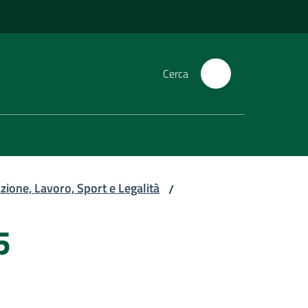
Cerca
zione, Lavoro, Sport e Legalità
/
5