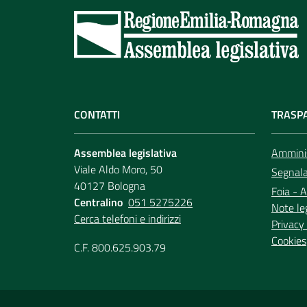
CONTATTI
TRASP
Assemblea legislativa
Amminis
Viale Aldo Moro, 50
Segnala 
40127 Bologna
Foia - A
Centralino
051 5275226
Note le
Cerca telefoni e indirizzi
Privacy 
Cookies
C.F. 800.625.903.79