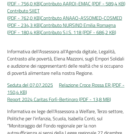
(
PDF
-
756,0 KB
)
Contributo AAROI-EMAC
(
PDF
-
589,4 KB
)
Contributo SIIET
(
PDF
-
762,0 KB
)
Contributo ANAAO-ASSOMED-COSMED
(
PDF
-
234,3 KB
)
Contributo NURSIND Emilia Romagna
(
PDF
-
180,4 KB
)
Contributo S.I.S. 118
(
PDF
-
686,2 KB
)
Informativa dell'Assessora all'Agenda digitale, Legalità,
Contrasto alle povertà, Elena Mazzoni, sugli Empori Solidali
e audizione dei rappresentanti delle realtà che si occupano
di povertà alimentare nella nostra Regione.
Seduta del 07.07.2025
Relazione Croce Rossa ER
(
PDF
-
150,4 KB
)
Report 2024 Caritas Forlì-Bertinoro
(
PDF
-
13,8 MB
)
Informativa ex lege dell'Assessora a Welfare, Terzo settore,
Politiche per l'infanzia, Scuola, Isabella Conti, sul
“Monitoraggio del Fondo regionale per la non
autosufficienza ai sensi della Legge regionale 27 dicembre