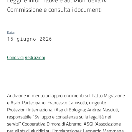
Leggi le informative e audizioni della IV 
Per
Commissione e consulta i documenti
i
media
Per
Data
:
i
15 giugno 2026
cittadini
Condividi
Vedi azioni
Introduzione
Audizione in merito ad approfondimenti sul Patto Migrazione
e Asilo. Partecipano: Francesco Camisotti, dirigente
Protezioni Internazionali Asp di Bologna; Andrea Nasciuti,
responsabile “Sviluppo e consulenza sulla legalità nei
servizi” Cooperativa Dimora di Abramo; ASGI (Associazione
per gli studi giuridici sull'immigrazione); Leonardo Mammana,