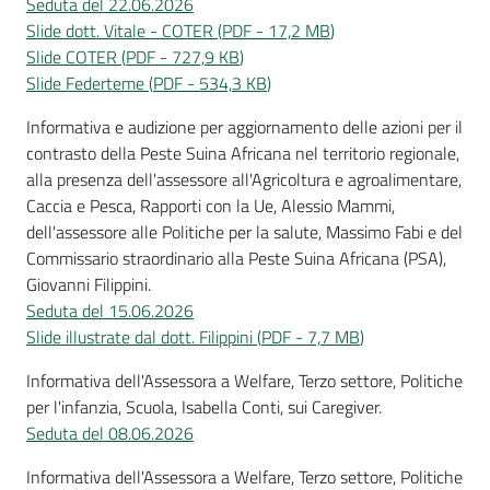
Seduta del 22.06.2026
Slide dott. Vitale - COTER
(
PDF
-
17,2 MB
)
Slide COTER
(
PDF
-
727,9 KB
)
Slide Federteme
(
PDF
-
534,3 KB
)
Informativa e audizione per aggiornamento delle azioni per il
contrasto della Peste Suina Africana nel territorio regionale,
alla presenza dell'assessore all'Agricoltura e agroalimentare,
Caccia e Pesca, Rapporti con la Ue, Alessio Mammi,
dell'assessore alle Politiche per la salute, Massimo Fabi e del
Commissario straordinario alla Peste Suina Africana (PSA),
Giovanni Filippini.
Seduta del 15.06.2026
Slide illustrate dal dott. Filippini
(
PDF
-
7,7 MB
)
Informativa dell'Assessora a Welfare, Terzo settore, Politiche
per l'infanzia, Scuola, Isabella Conti, sui Caregiver.
Seduta del 08.06.2026
Informativa dell'Assessora a Welfare, Terzo settore, Politiche