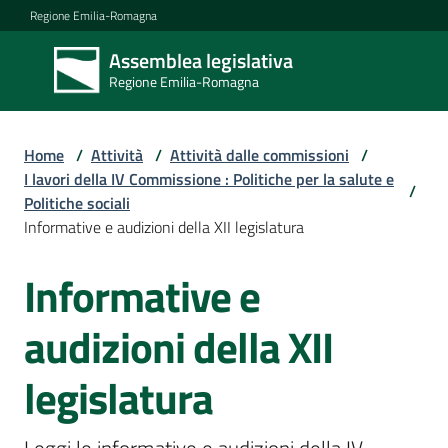
Vai al contenuto
Vai alla navigazione
Vai al footer
Regione Emilia-Romagna
Assemblea legislativa
Assemblea
Regione Emilia-Romagna
legislativa
Regione Emilia-
Romagna
Home
/
Attività
/
Attività dalle commissioni
/
I lavori della IV Commissione : Politiche per la salute e
/
Politiche sociali
Assemblea
Informative e audizioni della XII legislatura
Informative e
Salta al contenuto
Attività
audizioni della XII
Argomenti
legislatura