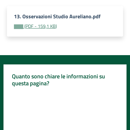
Per
i
media
13. Osservazioni Studio Aureliano.pdf
(
PDF
-
159,1 KB
)
Per
i
cittadini
Quanto sono chiare le informazioni su
questa pagina?
Valuta da 1 a 5 stelle