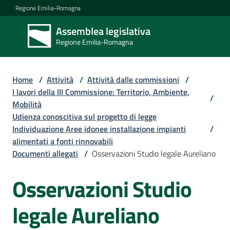
Vai al contenuto
Vai alla navigazione
Vai al footer
Regione Emilia-Romagna
Assemblea legislativa
Assemblea
Regione Emilia-Romagna
legislativa
Regione Emilia-
Romagna
Home
/
Attività
/
Attività dalle commissioni
/
I lavori della III Commissione: Territorio, Ambiente,
/
Mobilità
Assemblea
Udienza conoscitiva sul progetto di legge
Individuazione Aree idonee installazione impianti
/
alimentati a fonti rinnovabili
Attività
Documenti allegati
/
Osservazioni Studio legale Aureliano
Osservazioni Studio
Argomenti
legale Aureliano