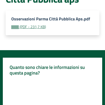
Per
i
media
Osservazioni Parma Città Pubblica Aps.pdf
Per
(
PDF
-
231,7 KB
)
i
cittadini
Quanto sono chiare le informazioni su
questa pagina?
Valuta da 1 a 5 stelle