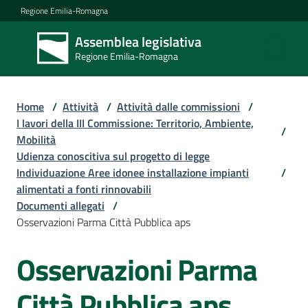
Vai al contenuto
Vai alla navigazione
Vai al footer
Regione Emilia-Romagna
Assemblea legislativa
Assemblea
Regione Emilia-Romagna
legislativa
Regione Emilia-
Romagna
Home
/
Attività
/
Attività dalle commissioni
/
I lavori della III Commissione: Territorio, Ambiente,
/
Mobilità
Assemblea
Udienza conoscitiva sul progetto di legge
Individuazione Aree idonee installazione impianti
/
alimentati a fonti rinnovabili
Attività
Documenti allegati
/
Osservazioni Parma Città Pubblica aps
Osservazioni Parma
Argomenti
Città Pubblica aps