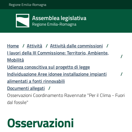
Vai al contenuto
Vai alla navigazione
Vai al footer
Regione Emilia-Romagna
Assemblea legislativa
Assemblea
Regione Emilia-Romagna
legislativa
Regione Emilia-
Romagna
Home
/
Attività
/
Attività dalle commissioni
/
I lavori della III Commissione: Territorio, Ambiente,
/
Mobilità
Assemblea
Udienza conoscitiva sul progetto di legge
Individuazione Aree idonee installazione impianti
/
alimentati a fonti rinnovabili
Attività
Documenti allegati
/
Osservazioni Coordinamento Ravennate "Per il Clima - Fuori
dal fossile"
Argomenti
Osservazioni