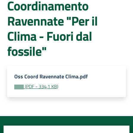
Coordinamento
Per
i
Ravennate "Per il
media
Clima - Fuori dal
Per
i
fossile"
cittadini
Oss Coord Ravennate Clima.pdf
(
PDF
-
334,1 KB
)