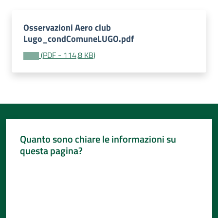
Per
i
media
Osservazioni Aero club
Lugo_condComuneLUGO.pdf
Per
(
PDF
-
114,8 KB
)
i
cittadini
Quanto sono chiare le informazioni su
questa pagina?
Valuta da 1 a 5 stelle