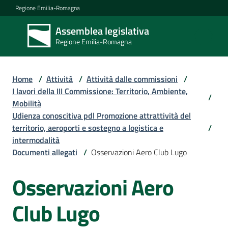
Vai al contenuto
Vai alla navigazione
Vai al footer
Regione Emilia-Romagna
Assemblea legislativa
Assemblea
Regione Emilia-Romagna
legislativa
Regione Emilia-
Romagna
Home
/
Attività
/
Attività dalle commissioni
/
I lavori della III Commissione: Territorio, Ambiente,
/
Mobilità
Assemblea
Udienza conoscitiva pdl Promozione attrattività del
territorio, aeroporti e sostegno a logistica e
/
intermodalità
Attività
Documenti allegati
/
Osservazioni Aero Club Lugo
Osservazioni Aero
Argomenti
Club Lugo