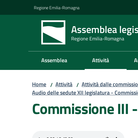
Vai al contenuto
Vai alla navigazione
Vai al footer
Regione Emilia-Romagna
Assemblea legis
Regione Emilia-Romagna
Assemblea
Attività
A
Home
Attività
Attività dalle commissio
/
/
Audio delle sedute XII legislatura - Commissi
Commissione III 