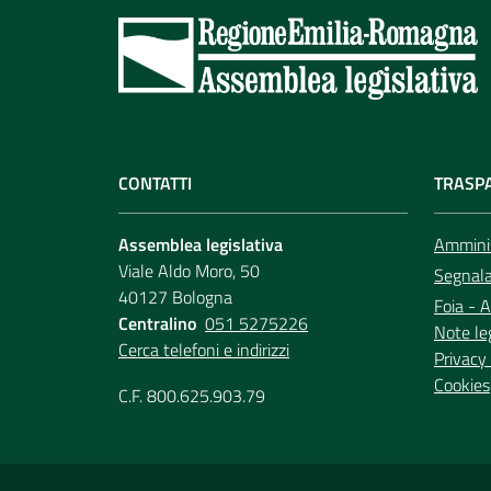
CONTATTI
TRASP
Assemblea legislativa
Amminis
Viale Aldo Moro, 50
Segnala 
40127 Bologna
Foia - A
Centralino
051 5275226
Note le
Cerca telefoni e indirizzi
Privacy 
Cookies
C.F. 800.625.903.79