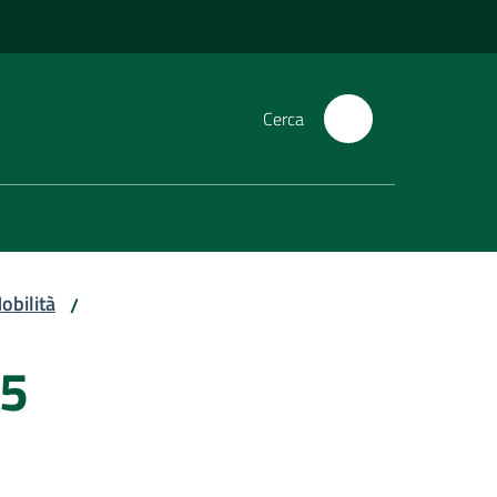
Cerca
obilità
/
25