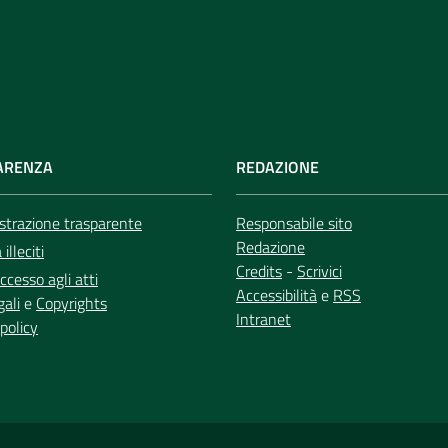
ARENZA
REDAZIONE
trazione trasparente
Responsabile sito
Redazione
illeciti
Credits
-
Scrivici
ccesso agli atti
Accessibilità
e
RSS
gali
e
Copyrights
Intranet
policy