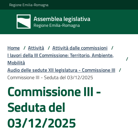
Vai al contenuto
Vai alla navigazione
Vai al footer
Regione Emilia-Romagna
Assemblea legislativa
Assemblea
Regione Emilia-Romagna
legislativa
Regione Emilia-
Romagna
Home
/
Attività
/
Attività dalle commissioni
/
I lavori della III Commissione: Territorio, Ambiente,
/
Mobilità
Assemblea
Audio delle sedute XII legislatura - Commissione III
/
Commissione III - Seduta del 03/12/2025
Commissione III -
Attività
Seduta del
Argomenti
03/12/2025