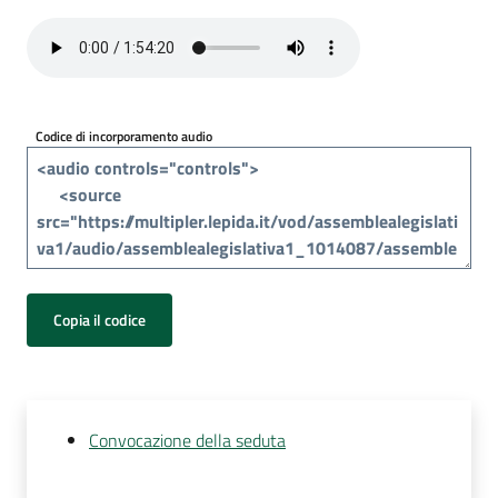
Per
i
media
Per
Codice di incorporamento audio
i
cittadini
Copia il codice
Convocazione della seduta