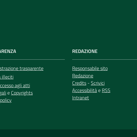
ARENZA
REDAZIONE
trazione trasparente
Responsabile sito
Redazione
illeciti
Credits
-
Scrivici
ccesso agli atti
Accessibilità
e
RSS
gali
e
Copyrights
Intranet
policy