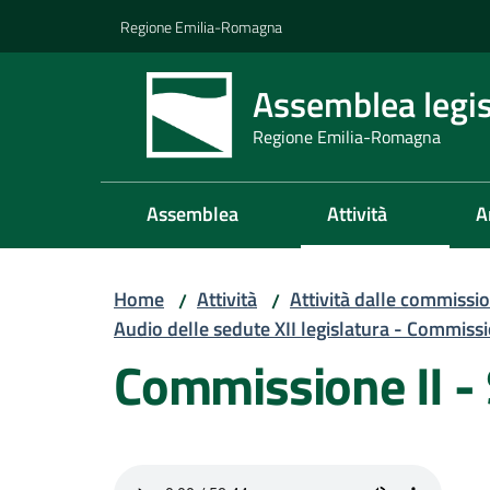
Vai al contenuto
Vai alla navigazione
Vai al footer
Regione Emilia-Romagna
Assemblea legis
Regione Emilia-Romagna
Assemblea
Attività
A
Home
Attività
Attività dalle commissio
/
/
Audio delle sedute XII legislatura - Commissi
Commissione II -