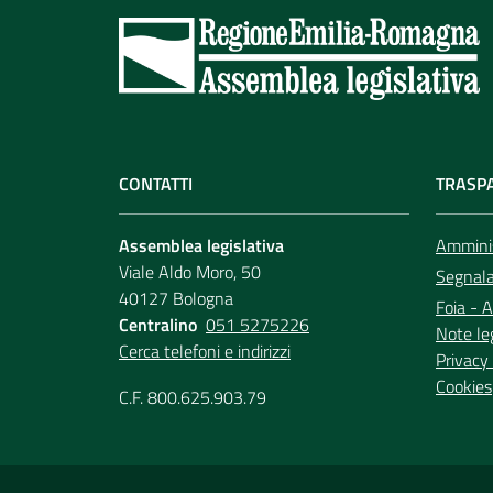
CONTATTI
TRASP
Assemblea legislativa
Amminis
Viale Aldo Moro, 50
Segnala 
40127 Bologna
Foia - A
Centralino
051 5275226
Note le
Cerca telefoni e indirizzi
Privacy 
Cookies
C.F. 800.625.903.79