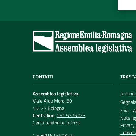
CONTATTI
TRASP
Assemblea legislativa
Amminis
Viale Aldo Moro, 50
Segnala 
40127 Bologna
Foia - A
Centralino
051 5275226
Note le
Cerca telefoni e indirizzi
Privacy 
Cookies
C.F. 800.625.903.79