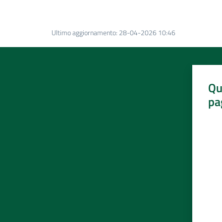
Ultimo aggiornamento
:
28-04-2026 10:46
Qu
pa
Valut