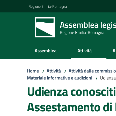
Vai al contenuto
Vai alla navigazione
Vai al footer
Regione Emilia-Romagna
Assemblea legis
Regione Emilia-Romagna
Assemblea
Attività
A
Home
Attività
Attività dalle commissio
/
/
Materiale informative e audizioni
Udienza
/
Udienza conoscit
Assestamento di 