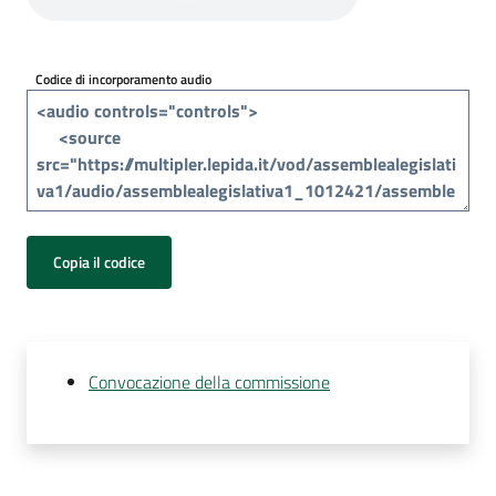
Per
i
media
Codice di incorporamento audio
Per
i
cittadini
Copia il codice
Convocazione della commissione