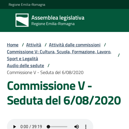
Vai al contenuto
Vai alla navigazione
Vai al footer
Regione Emilia-Romagna
Assemblea legislativa
Assemblea
Regione Emilia-Romagna
legislativa
Regione Emilia-
Romagna
Home
/
Attività
/
Attività dalle commissioni
/
Commissione V: Cultura, Scuola, Formazione, Lavoro,
/
Sport e Legalità
Assemblea
Audio delle sedute
/
Commissione V - Seduta del 6/08/2020
Commissione V -
Attività
Seduta del 6/08/2020
Argomenti