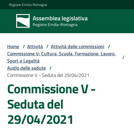
Vai al contenuto
Vai alla navigazione
Vai al footer
Regione Emilia-Romagna
Assemblea legislativa
Assemblea
Regione Emilia-Romagna
legislativa
Regione Emilia-
Romagna
Home
/
Attività
/
Attività dalle commissioni
/
Commissione V: Cultura, Scuola, Formazione, Lavoro,
/
Sport e Legalità
Assemblea
Audio delle sedute
/
Commissione V - Seduta del 29/04/2021
Commissione V -
Attività
Seduta del
Argomenti
29/04/2021