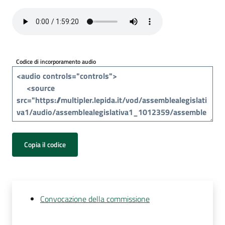
Per
i
media
Per
Codice di incorporamento audio
i
cittadini
Copia il codice
Convocazione della commissione