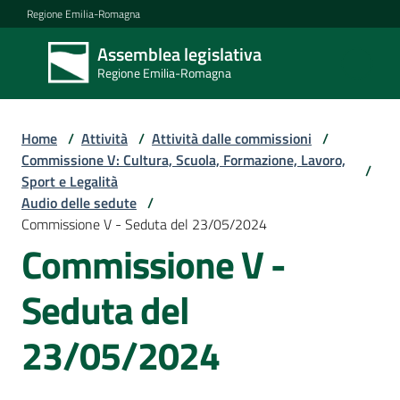
Vai al contenuto
Vai alla navigazione
Vai al footer
Regione Emilia-Romagna
Assemblea legislativa
Assemblea
Regione Emilia-Romagna
legislativa
Regione Emilia-
Romagna
Home
/
Attività
/
Attività dalle commissioni
/
Commissione V: Cultura, Scuola, Formazione, Lavoro,
/
Sport e Legalità
Assemblea
Audio delle sedute
/
Commissione V - Seduta del 23/05/2024
Commissione V -
Attività
Seduta del
Argomenti
23/05/2024