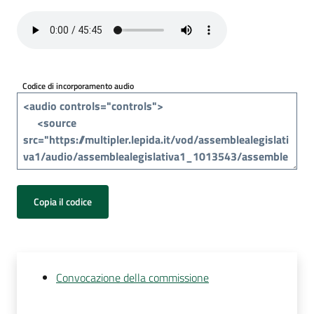
Per
i
media
Per
Codice di incorporamento audio
i
cittadini
Copia il codice
Convocazione della commissione