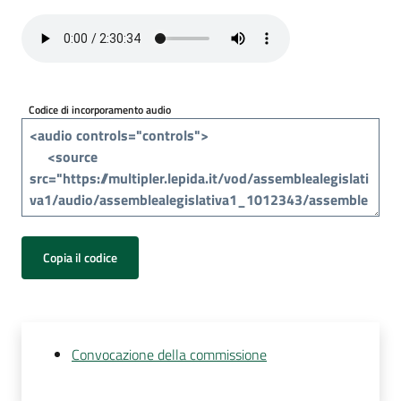
Per
i
media
Per
Codice di incorporamento audio
i
cittadini
Copia il codice
Convocazione della commissione