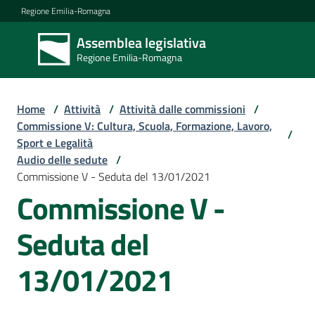
Vai al contenuto
Vai alla navigazione
Vai al footer
Regione Emilia-Romagna
Assemblea legislativa
Assemblea
Regione Emilia-Romagna
legislativa
Regione Emilia-
Romagna
Home
/
Attività
/
Attività dalle commissioni
/
Commissione V: Cultura, Scuola, Formazione, Lavoro,
/
Sport e Legalità
Assemblea
Audio delle sedute
/
Commissione V - Seduta del 13/01/2021
Commissione V -
Attività
Seduta del
Argomenti
13/01/2021