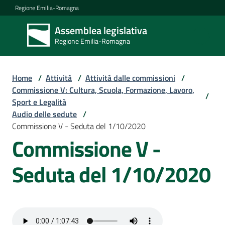
Vai al contenuto
Vai alla navigazione
Vai al footer
Regione Emilia-Romagna
Assemblea legislativa
Assemblea
Regione Emilia-Romagna
legislativa
Regione Emilia-
Romagna
Home
/
Attività
/
Attività dalle commissioni
/
Commissione V: Cultura, Scuola, Formazione, Lavoro,
/
Sport e Legalità
Assemblea
Audio delle sedute
/
Commissione V - Seduta del 1/10/2020
Commissione V -
Attività
Seduta del 1/10/2020
Argomenti