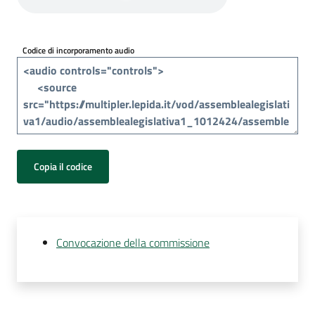
Per
i
media
Codice di incorporamento audio
Per
i
cittadini
Copia il codice
Convocazione della commissione