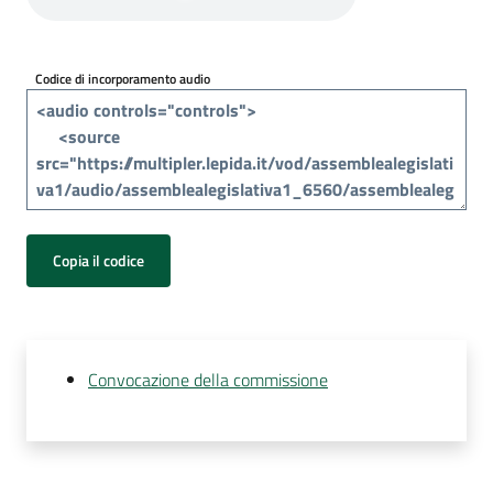
Per
i
media
Codice di incorporamento audio
Per
i
cittadini
Copia il codice
Convocazione della commissione