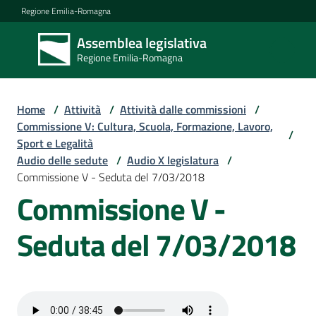
Vai al contenuto
Vai alla navigazione
Vai al footer
Regione Emilia-Romagna
Assemblea legislativa
Assemblea
Regione Emilia-Romagna
legislativa
Regione Emilia-
Romagna
Home
/
Attività
/
Attività dalle commissioni
/
Commissione V: Cultura, Scuola, Formazione, Lavoro,
/
Sport e Legalità
Assemblea
Audio delle sedute
/
Audio X legislatura
/
Commissione V - Seduta del 7/03/2018
Commissione V -
Attività
Seduta del 7/03/2018
Argomenti