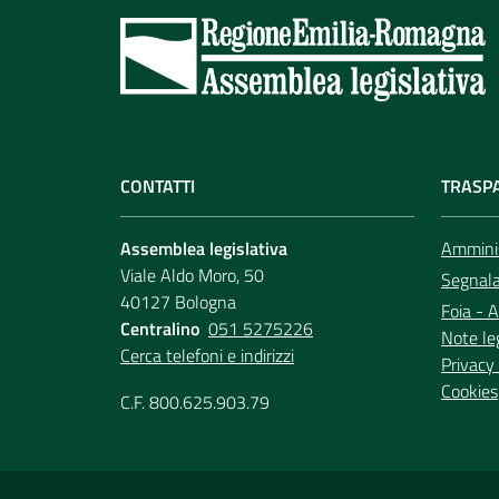
CONTATTI
TRASP
Assemblea legislativa
Amminis
Viale Aldo Moro, 50
Segnala 
40127 Bologna
Foia - A
Centralino
051 5275226
Note le
Cerca telefoni e indirizzi
Privacy 
Cookies
C.F. 800.625.903.79