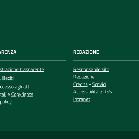
ARENZA
REDAZIONE
trazione trasparente
Responsabile sito
Redazione
illeciti
Credits
-
Scrivici
ccesso agli atti
Accessibilità
e
RSS
gali
e
Copyrights
Intranet
policy