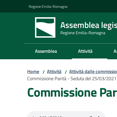
Vai al contenuto
Vai alla navigazione
Vai al footer
Regione Emilia-Romagna
Assemblea legis
Regione Emilia-Romagna
Assemblea
Attività
A
Home
Attività
Attività dalle commissio
/
/
Commissione Parità - Seduta del 25/03/2021
Commissione Pari