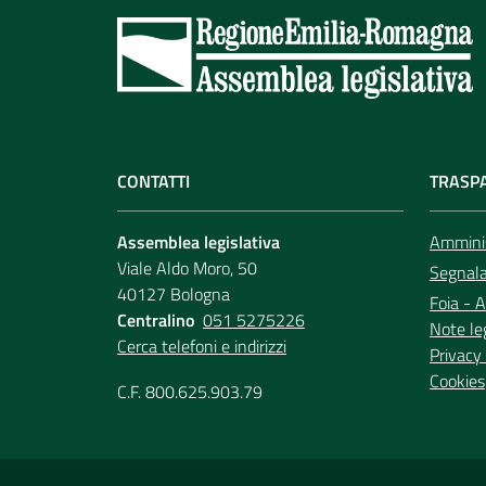
CONTATTI
TRASP
Assemblea legislativa
Amminis
Viale Aldo Moro, 50
Segnala 
40127 Bologna
Foia - A
Centralino
051 5275226
Note le
Cerca telefoni e indirizzi
Privacy 
Cookies
C.F. 800.625.903.79