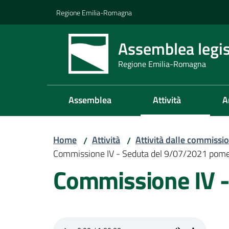
Vai al contenuto
Vai alla navigazione
Vai al footer
Regione Emilia-Romagna
Assemblea legis
Regione Emilia-Romagna
Assemblea
Attività
A
Home
Attività
Attività dalle commissio
/
/
Commissione IV - Seduta del 9/07/2021 pome
Commissione IV -