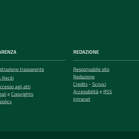
ARENZA
REDAZIONE
trazione trasparente
Responsabile sito
Redazione
illeciti
Credits
-
Scrivici
ccesso agli atti
Accessibilità
e
RSS
gali
e
Copyrights
Intranet
policy