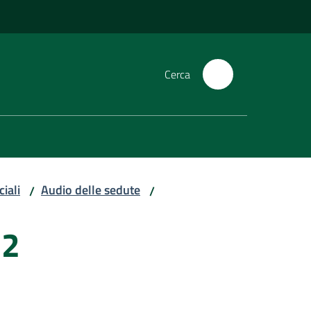
Cerca
iali
Audio delle sedute
/
/
22