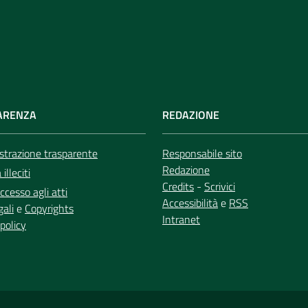
ARENZA
REDAZIONE
trazione trasparente
Responsabile sito
Redazione
illeciti
Credits
-
Scrivici
ccesso agli atti
Accessibilità
e
RSS
gali
e
Copyrights
Intranet
policy