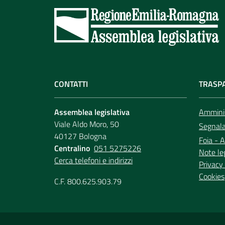
CONTATTI
TRASP
Assemblea legislativa
Amminis
Viale Aldo Moro, 50
Segnala 
40127 Bologna
Foia - A
Centralino
051 5275226
Note le
Cerca telefoni e indirizzi
Privacy 
Cookies
C.F. 800.625.903.79