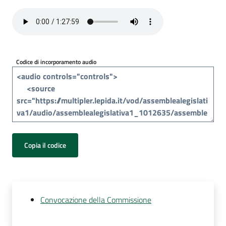
Per
i
media
Per
Codice di incorporamento audio
i
cittadini
Copia il codice
Convocazione della Commissione