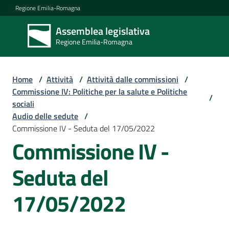
Vai al contenuto
Vai alla navigazione
Vai al footer
Regione Emilia-Romagna
Assemblea legislativa
Assemblea
Regione Emilia-Romagna
legislativa
Regione Emilia-
Romagna
Home
/
Attività
/
Attività dalle commissioni
/
Commissione IV: Politiche per la salute e Politiche
/
sociali
Assemblea
Audio delle sedute
/
Commissione IV - Seduta del 17/05/2022
Commissione IV -
Attività
Seduta del
Argomenti
17/05/2022