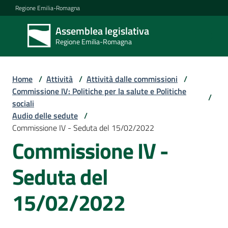
Vai al contenuto
Vai alla navigazione
Vai al footer
Regione Emilia-Romagna
Assemblea legislativa
Assemblea
Regione Emilia-Romagna
legislativa
Regione Emilia-
Romagna
Home
/
Attività
/
Attività dalle commissioni
/
Commissione IV: Politiche per la salute e Politiche
/
sociali
Assemblea
Audio delle sedute
/
Commissione IV - Seduta del 15/02/2022
Commissione IV -
Attività
Seduta del
Argomenti
15/02/2022