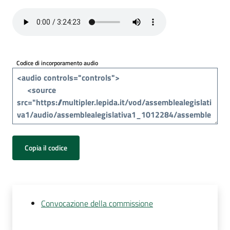
Per
i
media
Per
Codice di incorporamento audio
i
cittadini
Copia il codice
Convocazione della commissione