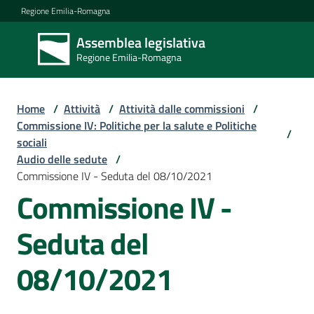
Vai al contenuto
Vai alla navigazione
Vai al footer
Regione Emilia-Romagna
Assemblea legislativa
Assemblea
Regione Emilia-Romagna
legislativa
Regione Emilia-
Romagna
Home
/
Attività
/
Attività dalle commissioni
/
Commissione IV: Politiche per la salute e Politiche
/
sociali
Assemblea
Audio delle sedute
/
Commissione IV - Seduta del 08/10/2021
Commissione IV -
Attività
Seduta del
Argomenti
08/10/2021