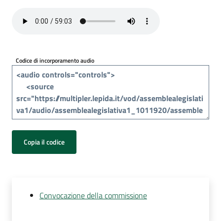
Per
i
media
Per
Codice di incorporamento audio
i
cittadini
Copia il codice
Convocazione della commissione