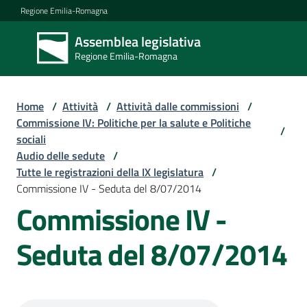
Vai al contenuto
Vai alla navigazione
Vai al footer
Regione Emilia-Romagna
Assemblea legislativa
Assemblea
Regione Emilia-Romagna
legislativa
Regione Emilia-
Romagna
Home
/
Attività
/
Attività dalle commissioni
/
Commissione IV: Politiche per la salute e Politiche
/
sociali
Assemblea
Audio delle sedute
/
Tutte le registrazioni della IX legislatura
/
Commissione IV - Seduta del 8/07/2014
Attività
Commissione IV -
Seduta del 8/07/2014
Argomenti