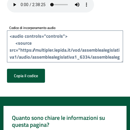
Per
i
media
Codice di incorporamento audio
Per
i
cittadini
Copia il codice
Quanto sono chiare le informazioni su
questa pagina?