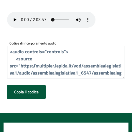
Per
i
media
Per
i
Codice di incorporamento audio
cittadini
Copia il codice