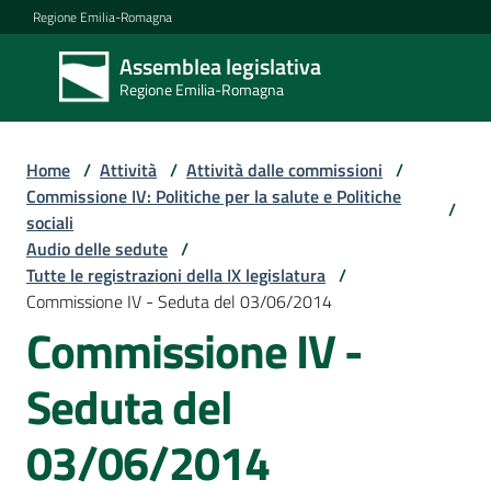
Vai al contenuto
Vai alla navigazione
Vai al footer
Regione Emilia-Romagna
Assemblea legislativa
Assemblea
Regione Emilia-Romagna
legislativa
Regione Emilia-
Romagna
Home
/
Attività
/
Attività dalle commissioni
/
Commissione IV: Politiche per la salute e Politiche
/
sociali
Assemblea
Audio delle sedute
/
Tutte le registrazioni della IX legislatura
/
Commissione IV - Seduta del 03/06/2014
Attività
Commissione IV -
Seduta del
Argomenti
03/06/2014