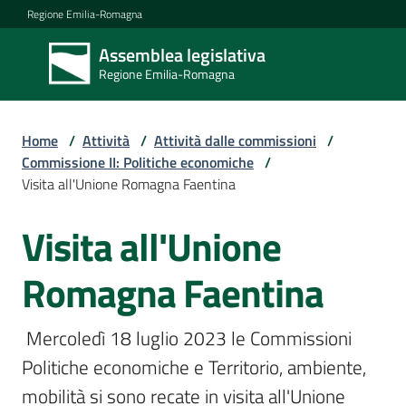
Vai al contenuto
Vai alla navigazione
Vai al footer
Regione Emilia-Romagna
Assemblea legislativa
Assemblea
Regione Emilia-Romagna
legislativa
Regione Emilia-
Romagna
Home
/
Attività
/
Attività dalle commissioni
/
Commissione II: Politiche economiche
/
Visita all'Unione Romagna Faentina
Assemblea
Visita all'Unione
Salta al contenuto
Attività
Romagna Faentina
 Mercoledì 18 luglio 2023 le Commissioni 
Argomenti
Politiche economiche e Territorio, ambiente, 
mobilità si sono recate in visita all'Unione 