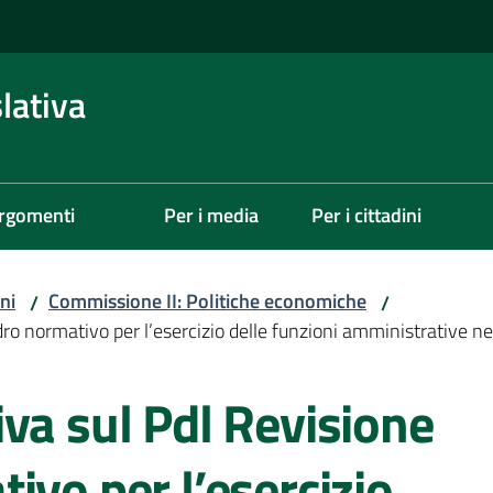
lativa
rgomenti
Per i media
Per i cittadini
ni
Commissione II: Politiche economiche
/
/
ro normativo per l’esercizio delle funzioni amministrative ne
va sul Pdl Revisione
ivo per l’esercizio