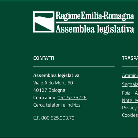
CONTATTI
TRASP
Assemblea legislativa
Amminis
Viale Aldo Moro, 50
Segnala 
40127 Bologna
Foia - A
Centralino
051 5275226
Note le
Cerca telefoni e indirizzi
Privacy 
Cookies
C.F. 800.625.903.79