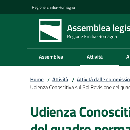
Vai al contenuto
Vai alla navigazione
Vai al footer
Regione Emilia-Romagna
Assemblea legis
Regione Emilia-Romagna
Assemblea
Attività
A
Home
Attività
Attività dalle commissio
/
/
Udienza Conoscitiva sul Pdl Revisione del quad
Salta al contenuto
Udienza Conosciti
del quadro normat