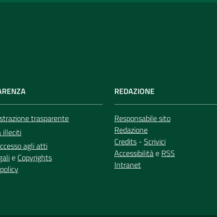
ARENZA
REDAZIONE
trazione trasparente
Responsabile sito
Redazione
illeciti
Credits
-
Scrivici
ccesso agli atti
Accessibilità
e
RSS
gali
e
Copyrights
Intranet
policy