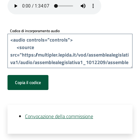
Per
i
media
Codice di incorporamento audio
Per
i
cittadini
Copia il codice
Convocazione della commissione