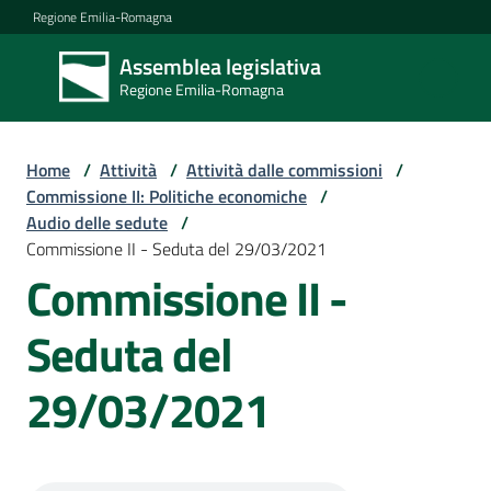
Vai al contenuto
Vai alla navigazione
Vai al footer
Regione Emilia-Romagna
Assemblea legislativa
Assemblea
Regione Emilia-Romagna
legislativa
Regione Emilia-
Romagna
Home
/
Attività
/
Attività dalle commissioni
/
Commissione II: Politiche economiche
/
Audio delle sedute
/
Assemblea
Commissione II - Seduta del 29/03/2021
Commissione II -
Attività
Seduta del
29/03/2021
Argomenti