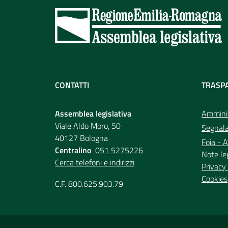
CONTATTI
TRASP
Assemblea legislativa
Amminis
Viale Aldo Moro, 50
Segnala 
40127 Bologna
Foia - A
Centralino
051 5275226
Note le
Cerca telefoni e indirizzi
Privacy 
Cookies
C.F. 800.625.903.79