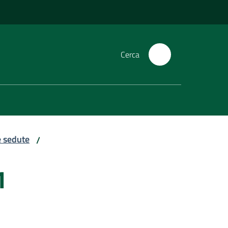
Cerca
e sedute
/
1