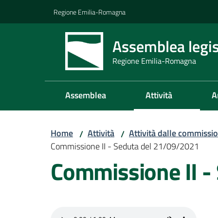
Vai al contenuto
Vai alla navigazione
Vai al footer
Regione Emilia-Romagna
Assemblea legis
Regione Emilia-Romagna
Assemblea
Attività
A
Home
Attività
Attività dalle commissio
/
/
Commissione II - Seduta del 21/09/2021
Commissione II -