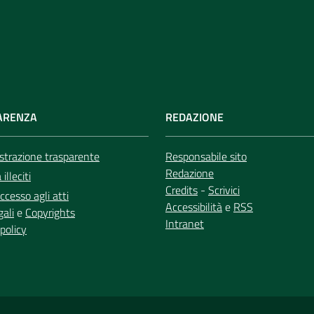
ARENZA
REDAZIONE
trazione trasparente
Responsabile sito
Redazione
illeciti
Credits
-
Scrivici
ccesso agli atti
Accessibilità
e
RSS
gali
e
Copyrights
Intranet
policy