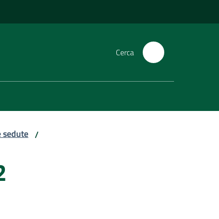
Cerca
e sedute
/
2