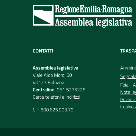
CONTATTI
TRASP
Assemblea legislativa
Amminis
Viale Aldo Moro, 50
Segnala 
40127 Bologna
Foia - A
Centralino
051 5275226
Note le
Cerca telefoni e indirizzi
Privacy 
Cookies
C.F. 800.625.903.79