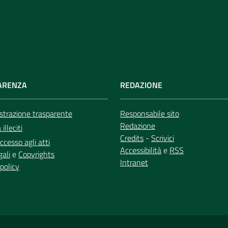
ARENZA
REDAZIONE
trazione trasparente
Responsabile sito
Redazione
illeciti
Credits
-
Scrivici
ccesso agli atti
Accessibilità
e
RSS
gali
e
Copyrights
Intranet
policy