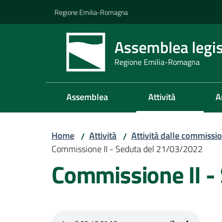
Vai al contenuto
Vai alla navigazione
Vai al footer
Regione Emilia-Romagna
Assemblea legis
Regione Emilia-Romagna
Assemblea
Attività
A
Home
Attività
Attività dalle commissio
/
/
Commissione II - Seduta del 21/03/2022
Commissione II -