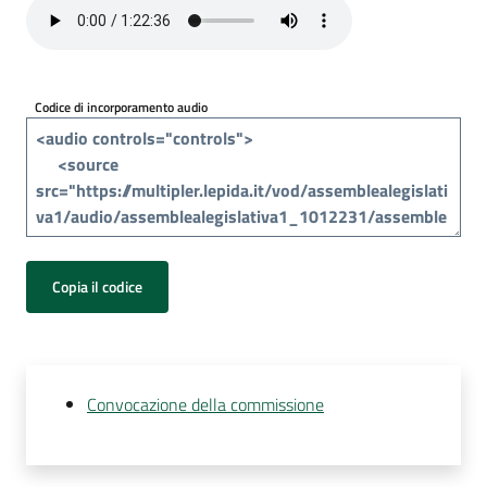
Per
i
media
Codice di incorporamento audio
Per
i
cittadini
Copia il codice
Convocazione della commissione