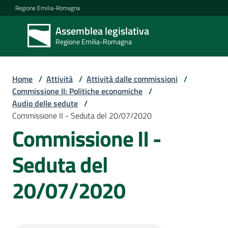
Vai al contenuto
Vai alla navigazione
Vai al footer
Regione Emilia-Romagna
Assemblea legislativa
Assemblea
Regione Emilia-Romagna
legislativa
Regione Emilia-
Romagna
Home
/
Attività
/
Attività dalle commissioni
/
Commissione II: Politiche economiche
/
Audio delle sedute
/
Assemblea
Commissione II - Seduta del 20/07/2020
Commissione II -
Attività
Seduta del
20/07/2020
Argomenti