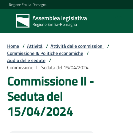
Vai al contenuto
Vai alla navigazione
Vai al footer
Regione Emilia-Romagna
Assemblea legislativa
Assemblea
Regione Emilia-Romagna
legislativa
Regione Emilia-
Romagna
Home
/
Attività
/
Attività dalle commissioni
/
Commissione II: Politiche economiche
/
Audio delle sedute
/
Assemblea
Commissione II - Seduta del 15/04/2024
Commissione II -
Attività
Seduta del
15/04/2024
Argomenti