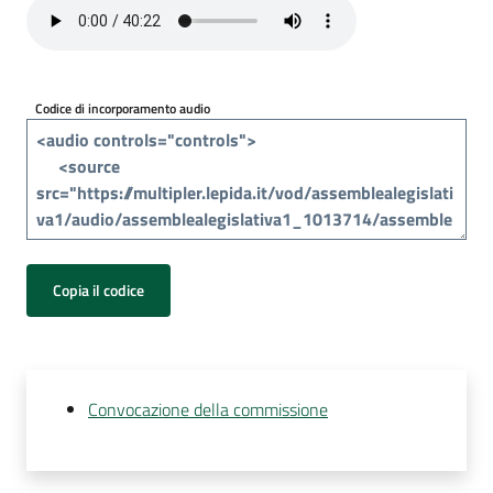
Per
i
media
Codice di incorporamento audio
Per
i
cittadini
Copia il codice
Convocazione della commissione