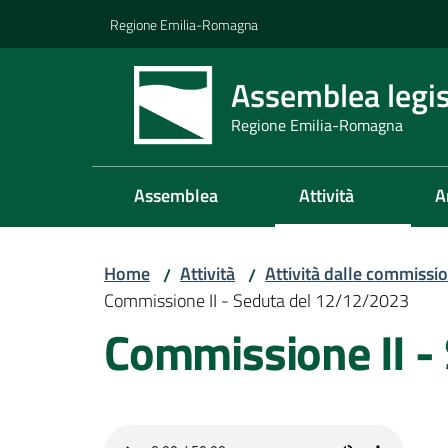
Vai al contenuto
Vai alla navigazione
Vai al footer
Regione Emilia-Romagna
Assemblea legis
Regione Emilia-Romagna
Assemblea
Attività
A
Home
Attività
Attività dalle commissio
/
/
Commissione II - Seduta del 12/12/2023
Commissione II -