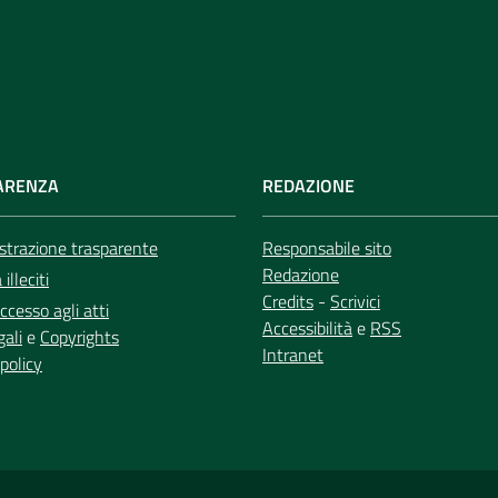
ARENZA
REDAZIONE
trazione trasparente
Responsabile sito
Redazione
illeciti
Credits
-
Scrivici
ccesso agli atti
Accessibilità
e
RSS
gali
e
Copyrights
Intranet
policy