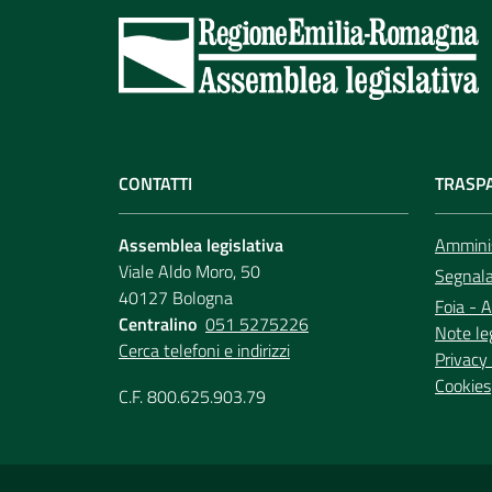
CONTATTI
TRASP
Assemblea legislativa
Amminis
Viale Aldo Moro, 50
Segnala 
40127 Bologna
Foia - A
Centralino
051 5275226
Note le
Cerca telefoni e indirizzi
Privacy 
Cookies
C.F. 800.625.903.79