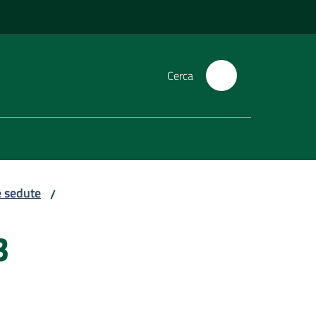
Cerca
e sedute
/
3