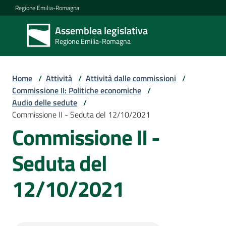
Vai al contenuto
Vai alla navigazione
Vai al footer
Regione Emilia-Romagna
Assemblea legislativa
Assemblea
Regione Emilia-Romagna
legislativa
Regione Emilia-
Romagna
Home
/
Attività
/
Attività dalle commissioni
/
Commissione II: Politiche economiche
/
Audio delle sedute
/
Assemblea
Commissione II - Seduta del 12/10/2021
Commissione II -
Attività
Seduta del
12/10/2021
Argomenti