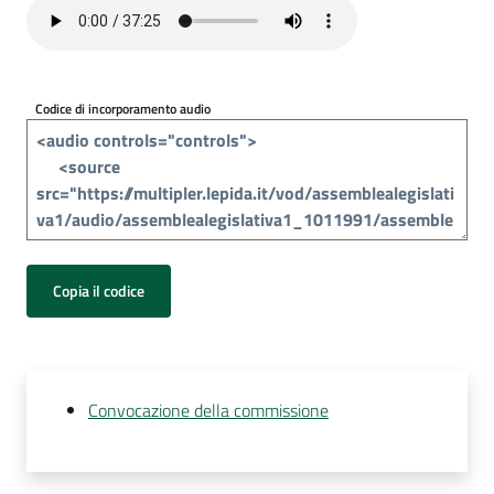
Per
i
media
Codice di incorporamento audio
Per
i
cittadini
Copia il codice
Convocazione della commissione