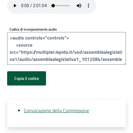
Per
i
media
Codice di incorporamento audio
Per
i
cittadini
Copia il codice
Convocazione della Commissione