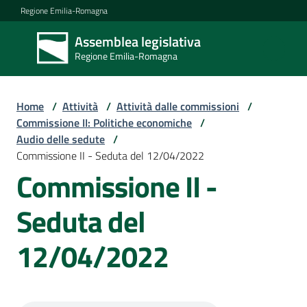
Vai al contenuto
Vai alla navigazione
Vai al footer
Regione Emilia-Romagna
Assemblea legislativa
Assemblea
Regione Emilia-Romagna
legislativa
Regione Emilia-
Romagna
Home
/
Attività
/
Attività dalle commissioni
/
Commissione II: Politiche economiche
/
Audio delle sedute
/
Assemblea
Commissione II - Seduta del 12/04/2022
Commissione II -
Attività
Seduta del
12/04/2022
Argomenti