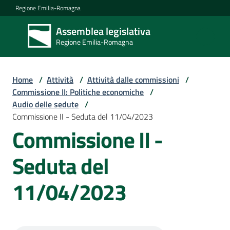
Vai al contenuto
Vai alla navigazione
Vai al footer
Regione Emilia-Romagna
Assemblea legislativa
Assemblea
Regione Emilia-Romagna
legislativa
Regione Emilia-
Romagna
Home
/
Attività
/
Attività dalle commissioni
/
Commissione II: Politiche economiche
/
Audio delle sedute
/
Assemblea
Commissione II - Seduta del 11/04/2023
Commissione II -
Attività
Seduta del
11/04/2023
Argomenti