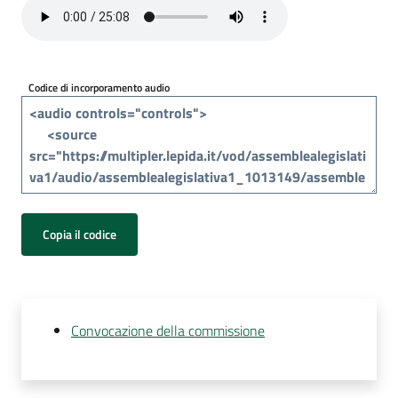
Per
i
media
Codice di incorporamento audio
Per
i
cittadini
Copia il codice
Convocazione della commissione