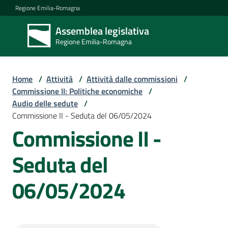
Vai al contenuto
Vai alla navigazione
Vai al footer
Regione Emilia-Romagna
Assemblea legislativa
Assemblea
Regione Emilia-Romagna
legislativa
Regione Emilia-
Romagna
Home
/
Attività
/
Attività dalle commissioni
/
Commissione II: Politiche economiche
/
Audio delle sedute
/
Assemblea
Commissione II - Seduta del 06/05/2024
Commissione II -
Attività
Seduta del
06/05/2024
Argomenti