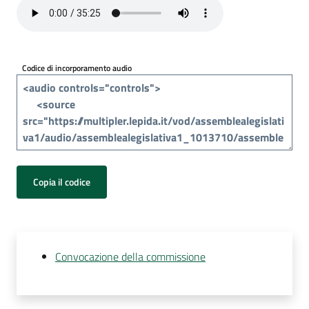
Per
i
media
Codice di incorporamento audio
Per
i
cittadini
Copia il codice
Convocazione della commissione