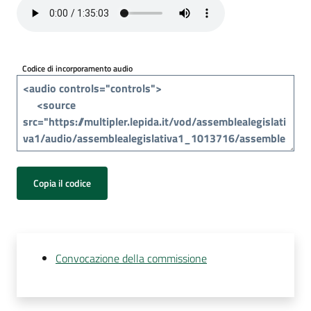
Per
i
media
Codice di incorporamento audio
Per
i
cittadini
Copia il codice
Convocazione della commissione