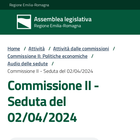
Vai al contenuto
Vai alla navigazione
Vai al footer
Regione Emilia-Romagna
Assemblea legislativa
Assemblea
Regione Emilia-Romagna
legislativa
Regione Emilia-
Romagna
Home
/
Attività
/
Attività dalle commissioni
/
Commissione II: Politiche economiche
/
Audio delle sedute
/
Assemblea
Commissione II - Seduta del 02/04/2024
Commissione II -
Attività
Seduta del
02/04/2024
Argomenti