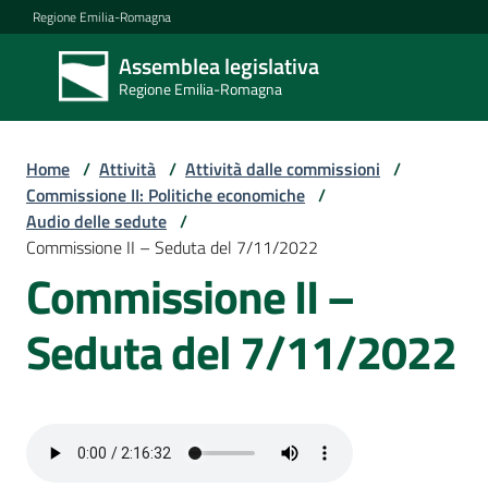
Vai al contenuto
Vai alla navigazione
Vai al footer
Regione Emilia-Romagna
Assemblea legislativa
Assemblea
Regione Emilia-Romagna
legislativa
Regione Emilia-
Romagna
Home
/
Attività
/
Attività dalle commissioni
/
Commissione II: Politiche economiche
/
Audio delle sedute
/
Assemblea
Commissione II – Seduta del 7/11/2022
Commissione II –
Attività
Seduta del 7/11/2022
Argomenti