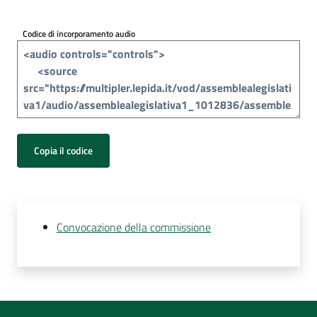
Per
i
Codice di incorporamento audio
media
Per
i
cittadini
Copia il codice
Convocazione della commissione