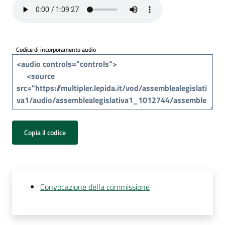
Per
i
media
Codice di incorporamento audio
Per
i
cittadini
Copia il codice
Convocazione della commissione