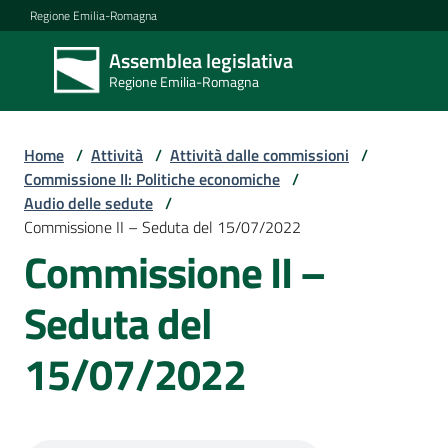
Vai al contenuto
Vai alla navigazione
Vai al footer
Regione Emilia-Romagna
Assemblea legislativa
Assemblea
Regione Emilia-Romagna
legislativa
Regione Emilia-
Romagna
Home
/
Attività
/
Attività dalle commissioni
/
Commissione II: Politiche economiche
/
Audio delle sedute
/
Assemblea
Commissione II – Seduta del 15/07/2022
Commissione II –
Attività
Seduta del
15/07/2022
Argomenti