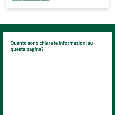
Per
i
media
Per
i
cittadini
Quanto sono chiare le informazioni su
questa pagina?
Valuta da 1 a 5 stelle