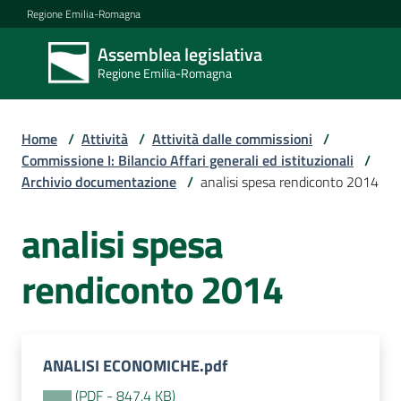
Vai al contenuto
Vai alla navigazione
Vai al footer
Regione Emilia-Romagna
Assemblea legislativa
Assemblea
Regione Emilia-Romagna
legislativa
Regione Emilia-
Romagna
Home
/
Attività
/
Attività dalle commissioni
/
Commissione I: Bilancio Affari generali ed istituzionali
/
Archivio documentazione
/
analisi spesa rendiconto 2014
Assemblea
analisi spesa
Attività
rendiconto 2014
Argomenti
ANALISI ECONOMICHE.pdf
(
PDF
-
847,4 KB
)