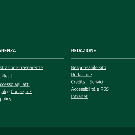
ARENZA
REDAZIONE
trazione trasparente
Responsabile sito
Redazione
illeciti
Credits
-
Scrivici
ccesso agli atti
Accessibilità
e
RSS
gali
e
Copyrights
Intranet
policy