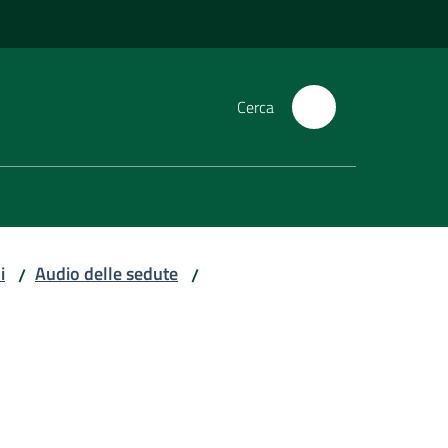
Cerca
i
Audio delle sedute
/
/