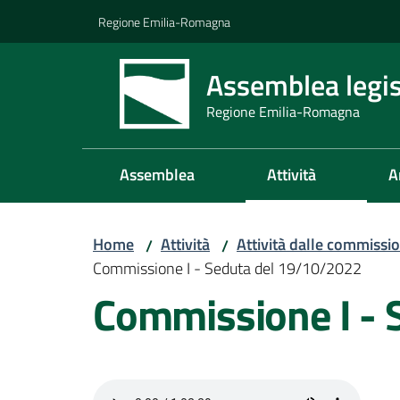
Vai al contenuto
Vai alla navigazione
Vai al footer
Regione Emilia-Romagna
Assemblea legis
Regione Emilia-Romagna
Assemblea
Attività
A
Home
Attività
Attività dalle commissio
/
/
Commissione I - Seduta del 19/10/2022
Commissione I - 