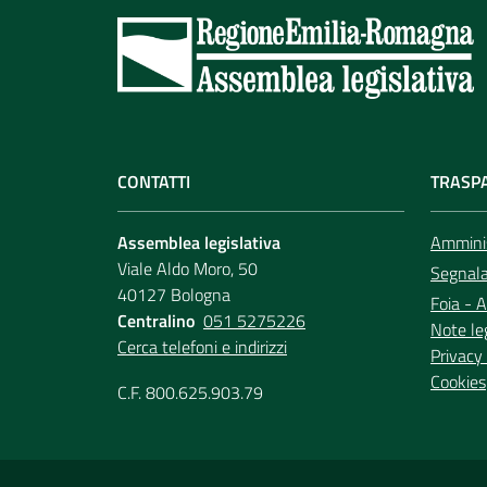
CONTATTI
TRASP
Assemblea legislativa
Amminis
Viale Aldo Moro, 50
Segnala 
40127 Bologna
Foia - A
Centralino
051 5275226
Note le
Cerca telefoni e indirizzi
Privacy 
Cookies
C.F. 800.625.903.79