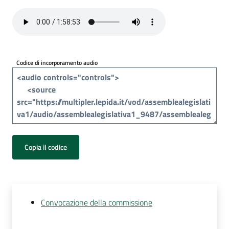
Per
i
media
Per
Codice di incorporamento audio
i
cittadini
Copia il codice
Convocazione della commissione