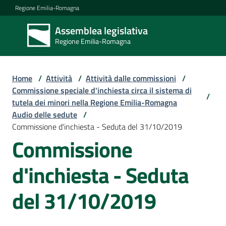
Vai al contenuto
Vai alla navigazione
Vai al footer
Regione Emilia-Romagna
Assemblea legislativa
Assemblea
Regione Emilia-Romagna
legislativa
Regione Emilia-
Romagna
Home
/
Attività
/
Attività dalle commissioni
/
Commissione speciale d'inchiesta circa il sistema di
/
tutela dei minori nella Regione Emilia-Romagna
Assemblea
Audio delle sedute
/
Commissione d'inchiesta - Seduta del 31/10/2019
Commissione
Attività
d'inchiesta - Seduta
Argomenti
del 31/10/2019